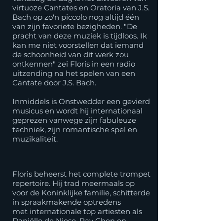
virtuoze Cantates en Oratoria van J.S.
Bach op zo'n piccolo nog altijd één
van zijn favoriete bezigheden. "De
pracht van deze muziek is tijdloos. Ik
kan me niet voorstellen dat iemand
de schoonheid van dit werk zou
ontkennen" zei Floris in een radio
uitzending na het spelen van een
Cantate door J.S. Bach.
​Inmiddels is Onstwedder een gevierd
musicus en wordt hij internationaal
geprezen vanwege zijn fabuleuze
techniek, zijn romantische spel en
muzikaliteit.
Floris beheerst het complete trompet
repertoire. Hij trad meermaals op
voor de Koninklijke familie, schitterde
in spraakmakende optredens
met internationale top artiesten als
Daniëlle de Niese, Ray Chen en