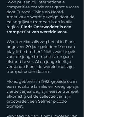
..won prijzen bij internationale
competities, toerde met groot succes
door Europa, China en Noord-
Amerika en wordt gevolgd door de
belangrijkste trompettisten in alle
regio’s.
Floris Onstwedder is een
trompettist van wereldniveau.
​Wynton Marsalis zag het al in Floris
ongeveer 20 jaar geleden: "You can
play, little brother". Niets was te gek
voor de jonge trompettist en geen
afstand te ver. Al op jonge leeftijd
verkende Floris de wereld met zijn
trompet onder de arm.
​Floris, geboren in 1992, groeide op in
een muzikale familie en kreeg op zijn
vierde verjaardag zijn eerste trompet,
afkomstig uit de collectie van zijn
grootvader: een Selmer piccolo
trompet.
Vandaag de dag is het uitvoeren van