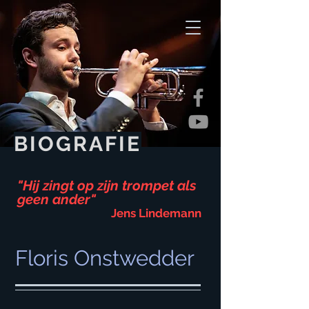
BIOGRAFIE
"Hij zingt op zijn trompet als
geen ander"
Jens Lindemann
Floris Onstwedder