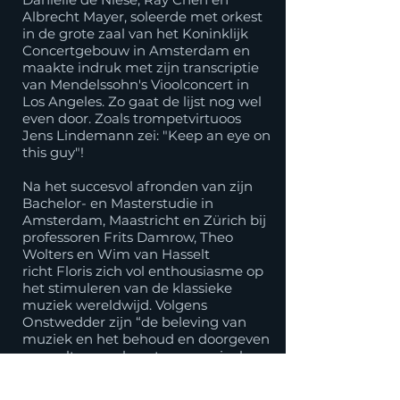
Albrecht Mayer, soleerde met orkest
in de grote zaal van het Koninklijk
Concertgebouw in Amsterdam en
maakte indruk met zijn transcriptie
van Mendelssohn's Vioolconcert in
Los Angeles. Zo gaat de lijst nog wel
even door. Zoals trompetvirtuoos
Jens Lindemann zei: "Keep an eye on
this guy"!
​​Na het succesvol afronden van zijn
Bachelor- en Masterstudie in
Amsterdam, Maastricht en Zürich bij
professoren Frits Damrow, Theo
Wolters en Wim van Hasselt
richt Floris zich vol enthousiasme op
het stimuleren van de klassieke
muziek wereldwijd. Volgens
Onstwedder zijn “de beleving van
muziek en het behoud en doorgeven
van cultuur en kunst van cruciaal
belang. Het zorgt
voor harmonie, tolerantie, wederzijds